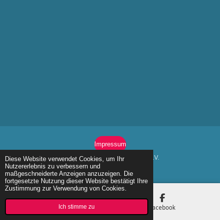
Impressum
© 2020 Förderverein Kunterbunt DRK Kita Moordorf e.V.
Diese Website verwendet Cookies, um Ihr
Nutzererlebnis zu verbessern und
Mit Unterstützung von
Webador
maßgeschneiderte Anzeigen anzuzeigen. Die
fortgesetzte Nutzung dieser Website bestätigt Ihre
Zustimmung zur Verwendung von Cookies.
Ich stimme zu
E-Mail
Facebook