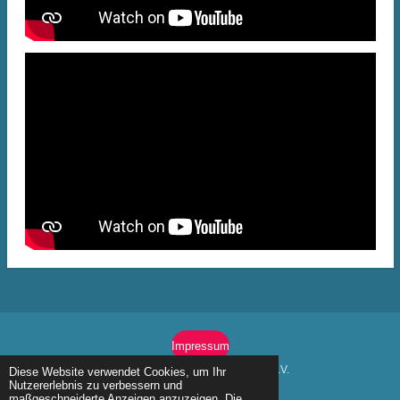
Impressum
© 2020 Förderverein Kunterbunt DRK Kita Moordorf e.V.
Diese Website verwendet Cookies, um Ihr
Nutzererlebnis zu verbessern und
Mit Unterstützung von
Webador
maßgeschneiderte Anzeigen anzuzeigen. Die